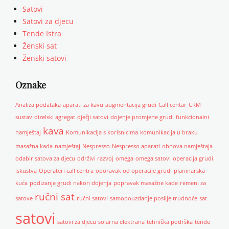
Satovi
Satovi za djecu
Tende Istra
Ženski sat
Ženski satovi
Oznake
Analiza podataka
aparati za kavu
augmentacija grudi
Call centar
CRM
sustav
dizelski agregat
dječji satovi
dojenje promjene grudi
funkcionalni
kava
namještaj
Komunikacija s korisnicima
komunikacija u braku
masažna kada
namještaj
Nespresso
Nespresso aparati
obnova namještaja
odabir satova za djecu
održivi razvoj
omega
omega satovi
operacija grudi
iskustva
Operateri call centra
oporavak od operacije grudi
planinarska
kuća
podizanje grudi nakon dojenja
popravak masažne kade
remeni za
ručni sat
satove
ručni satovi
samopouzdanje poslije trudnoće
sat
satovi
satovi za djecu
solarna elektrana
tehnička podrška
tende