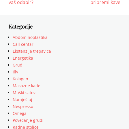
post:
post:
vaš odabir?
pripremi kave
Kategorije
Abdominoplastika
Call centar
Ekstenzije trepavica
Energetika
Grudi
Illy
Kolagen
Masazne kade
Muški satovi
Namještaj
Nespresso
Omega
Povećanje grudi
Radne stolice