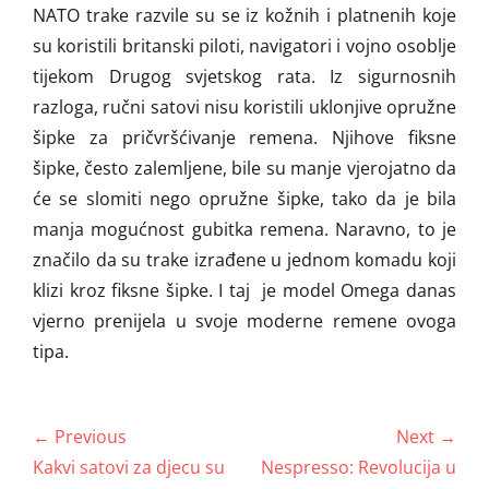
NATO trake razvile su se iz kožnih i platnenih koje
su koristili britanski piloti, navigatori i vojno osoblje
tijekom Drugog svjetskog rata. Iz sigurnosnih
razloga, ručni satovi nisu koristili uklonjive opružne
šipke za pričvršćivanje remena. Njihove fiksne
šipke, često zalemljene, bile su manje vjerojatno da
će se slomiti nego opružne šipke, tako da je bila
manja mogućnost gubitka remena. Naravno, to je
značilo da su trake izrađene u jednom komadu koji
klizi kroz fiksne šipke. I taj je model Omega danas
vjerno prenijela u svoje moderne remene ovoga
tipa.
Navigacija
← Previous
Next →
objava
Previous
Next
Kakvi satovi za djecu su
Nespresso: Revolucija u