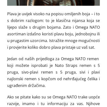
Plava je uvijek visoko na popisu omiljenih boja – i to
s dobrim razlogom: to je klasična nijansa koja se
lijepo slaže s drugim bojama. Zato i Omega NATO
asortiman izdašno koristi plavu boju, jednobojnu ili
u prugastim uzorcima. Istražite mnoge mogućnosti
i provjerite koliko dobro plava pristaje uz vaš sat.
Jedan od naših prijedloga za Omega NATO remen
koji možete isprobati je Nato Straps remen s 5
pruga, sivo-plavi remen s 5 pruga, sivi i plavi
najlonski remen s kopčom od nehrđajućeg čelika i
ugrađenim držačima.
Ako se pitate kako su se Omega NATO trake uopće
razvije, imamo i tu informaciju za vas. Njihove