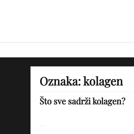
Skip
to
content
Primary
menu
Oznaka:
kolagen
Što sve sadrži kolagen?