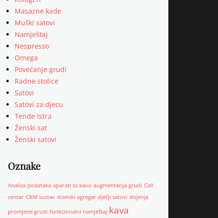
Masazne kade
Muški satovi
Namještaj
Nespresso
Omega
Povećanje grudi
Radne stolice
Satovi
Satovi za djecu
Tende Istra
Ženski sat
Ženski satovi
Oznake
Analiza podataka
aparati za kavu
augmentacija grudi
Call
centar
CRM sustav
dizelski agregat
dječji satovi
dojenje
kava
promjene grudi
funkcionalni namještaj