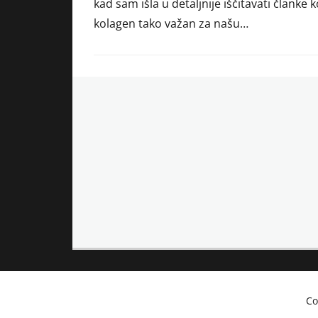
kad sam išla u detaljnije iščitavati članke k
kolagen tako važan za našu…
Co