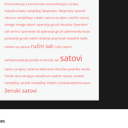
Komunikacija s korisnicima
komunikacija u braku
masažna kada
namještaj
Nespresso
Nespresso aparati
obnova namještaja
odabir satova za djecu
održivi razvoj
omega
omega satovi
operacija grudi iskustva
Operateri
call centra
oporavak od operacije grudi
planinarska kuća
podizanje grudi nakon dojenja
popravak masažne kade
ručni sat
remeni za satove
ručni satovi
satovi
samopouzdanje poslije trudnoće
sat
satovi za djecu
solarna elektrana
tehnička podrška
tende
Tende Istra
terapija masažnom kadom
terasa
uredski
namještaj
vanjski namještaj
Velebit
visokokvalitetna kava
ženski satovi
mes