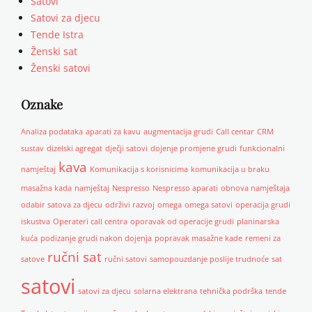
Satovi
Satovi za djecu
Tende Istra
Ženski sat
Ženski satovi
Oznake
Analiza podataka
aparati za kavu
augmentacija grudi
Call centar
CRM
sustav
dizelski agregat
dječji satovi
dojenje promjene grudi
funkcionalni
kava
namještaj
Komunikacija s korisnicima
komunikacija u braku
masažna kada
namještaj
Nespresso
Nespresso aparati
obnova namještaja
odabir satova za djecu
održivi razvoj
omega
omega satovi
operacija grudi
iskustva
Operateri call centra
oporavak od operacije grudi
planinarska
kuća
podizanje grudi nakon dojenja
popravak masažne kade
remeni za
ručni sat
satove
ručni satovi
samopouzdanje poslije trudnoće
sat
satovi
satovi za djecu
solarna elektrana
tehnička podrška
tende