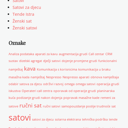
Satovi
Satovi za djecu
Tende Istra
Ženski sat
Ženski satovi
Oznake
Analiza podataka
aparati za kavu
augmentacija grudi
Call centar
CRM
sustav
dizelski agregat
dječji satovi
dojenje promjene grudi
funkcionalni
kava
namještaj
Komunikacija s korisnicima
komunikacija u braku
masažna kada
namještaj
Nespresso
Nespresso aparati
obnova namještaja
odabir satova za djecu
održivi razvoj
omega
omega satovi
operacija grudi
iskustva
Operateri call centra
oporavak od operacije grudi
planinarska
kuća
podizanje grudi nakon dojenja
popravak masažne kade
remeni za
ručni sat
satove
ručni satovi
samopouzdanje poslije trudnoće
sat
satovi
satovi za djecu
solarna elektrana
tehnička podrška
tende