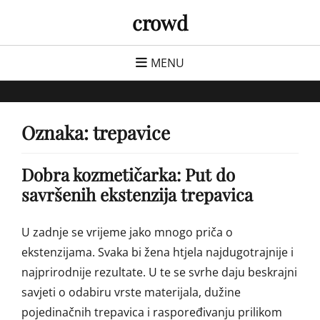
Skip
crowd
to
content
MENU
Oznaka:
trepavice
Dobra kozmetičarka: Put do
savršenih ekstenzija trepavica
U zadnje se vrijeme jako mnogo priča o
ekstenzijama. Svaka bi žena htjela najdugotrajnije i
najprirodnije rezultate. U te se svrhe daju beskrajni
savjeti o odabiru vrste materijala, dužine
pojedinačnih trepavica i raspoređivanju prilikom