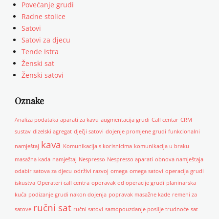
Povećanje grudi
Radne stolice
Satovi
Satovi za djecu
Tende Istra
Ženski sat
Ženski satovi
Oznake
Analiza podataka
aparati za kavu
augmentacija grudi
Call centar
CRM
sustav
dizelski agregat
dječji satovi
dojenje promjene grudi
funkcionalni
kava
namještaj
Komunikacija s korisnicima
komunikacija u braku
masažna kada
namještaj
Nespresso
Nespresso aparati
obnova namještaja
odabir satova za djecu
održivi razvoj
omega
omega satovi
operacija grudi
iskustva
Operateri call centra
oporavak od operacije grudi
planinarska
kuća
podizanje grudi nakon dojenja
popravak masažne kade
remeni za
ručni sat
satove
ručni satovi
samopouzdanje poslije trudnoće
sat